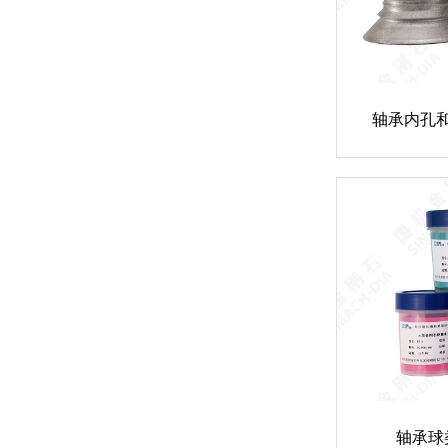
轴承内孔
轴承球