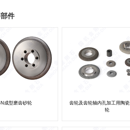
零部件
BN成型磨齿砂轮
齿轮及齿轮轴内孔加工用陶瓷
轮