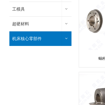
材料类产品
材料类产品
刀具类产品
工模具
钻探用复合片
太阳能光伏行业用砂轮
超硬材料
磨具类产品
材料类产品
机床核心零部件
材料类产品
装备类产品
齿轮及齿轮轴加工用系列产
品
蜗
轴承加工用系列产品
滚珠丝杠等零件加工用系列
产品
刀具类产品